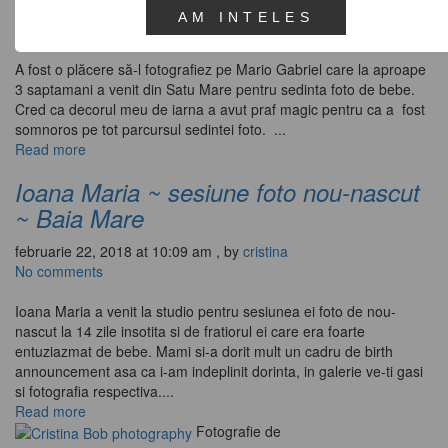
februarie 22, 2018 at 1:54 pm
, by
cristina
AM INTELES
No comments
A fost o plăcere să-l fotografiez pe Mario Gabriel care la aproape
3 saptamani a venit din Satu Mare pentru sedinta foto de bebe.
Cred ca decorul meu de iarna a avut praf magic pentru ca a fost
somnoros pe tot parcursul sedintei foto. ...
Read more
Ioana Maria ~ sesiune foto nou-nascut
~ Baia Mare
februarie 22, 2018 at 10:09 am
, by
cristina
No comments
Ioana Maria a venit la studio pentru sesiunea ei foto de nou-
nascut la 14 zile insotita si de fratiorul ei care era foarte
entuziazmat de bebe. Mami si-a dorit mult un cadru de birth
announcement asa ca i-am indeplinit dorinta, in galerie ve-ti gasi
si fotografia respectiva....
Read more
Fotografie de