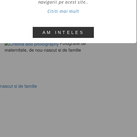
navigarii pe acest site..
emoved, had its
Cititi mai mult
ernet.
!
Not valid!
AM INTELES
Fotografie de
maternitate, de nou-nascut si de familie
nascut si de familie