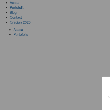
Acasa
Portofoliu
Blog
Contact
Craciun 2025
Acasa
Portofoliu
F